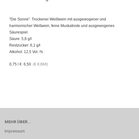
"Die Sonne". Trockener Weißwein mit ausgewogener und
harmonischer Weßwein, feine Muskatnote und ausgewogenes
Säurespiel.
Säure: 5,8 g/l
Restzucker: 6,1 g/l
Alkohol: 12,5 Vol.-%
0,75 l € 6,50
(€ 8,66/l)
MEHR ÜBER...
Impressum